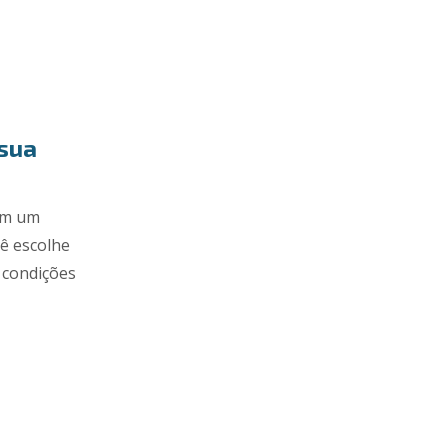
 sua
com um
cê escolhe
e condições