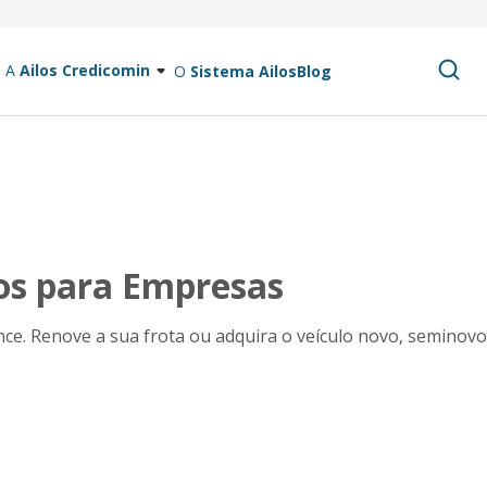
A
Ailos Credicomin
O
Sistema Ailos
Blog
os para Empresas
ance. Renove a sua frota ou adquira o veículo novo, seminov