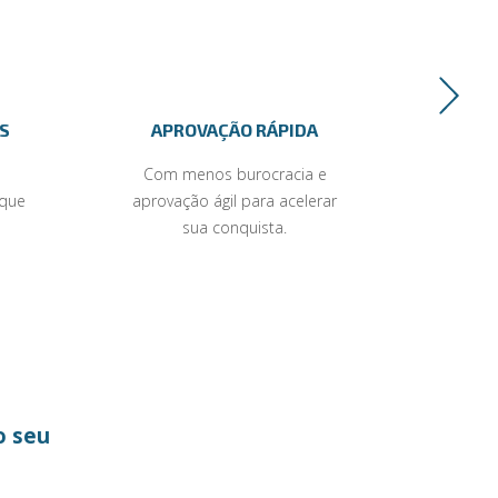
S
APROVAÇÃO RÁPIDA
ATE
Com menos burocracia e
Person
 que
aprovação ágil para acelerar
sua conquista.
o seu