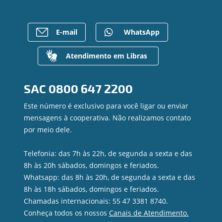
Notícias
Rede de Atendimento
FALE CONOSCO
Investimentos
Bens à venda
Postos de Atendimento
Previdência
Mapa do site
Caixa Eletrônico
E-mail
WhatsApp
Para empresas
Gerenciar Cookies
Regularização de dívidas
Valores a Receber
Atendimento em Libras
Contato
Canal de Ética
SAC
0800 647 2200
Ouvidoria
Privacidade e segurança
Este número é exclusivo para você ligar ou enviar
mensagens à cooperativa. Não realizamos contato
por meio dele.
Telefonia: das 7h às 22h, de segunda a sexta e das
8h às 20h sábados, domingos e feriados.
Whatsapp: das 8h às 20h, de segunda a sexta e das
8h às 18h sábados, domingos e feriados.
Chamadas internacionais: 55 47 3381 8740.
Conheça todos os nossos
Canais de Atendimento.