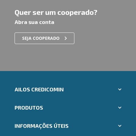
Quer ser um cooperado?
Abra sua conta
SEJA COOPERADO
AILOS CREDICOMIN
Aplicativos Ailos
PRODUTOS
Indique um amigo
Segunda via e atualização de boletos
Cartões
Trabalhe Conosco
INFORMAÇÕES ÚTEIS
Consórcios
Ailos Educação
Empréstimos