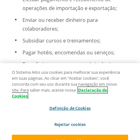
operações de importação e exportação;
Enviar ou receber dinheiro para
colaboradores;
Subsidiar cursos e treinamentos;
Pagar hotéis, encomendas ou serviços;
Transferir para pagamento de imóveis;
O Sistema Ailos usa cookies para melhorar sua experiência
Efetuar o pagamento de impostos, taxas,
em suas páginas. Ao clicar em "Aceitar cookies", você
concorda com seu uso durante sua navegação em nosso
direitos autorais e registro de marcas e
site. Para saber mais, acesse nossa
Declaração de
patentes.
Cookies
Definição de Cookies
Rejeitar cookies