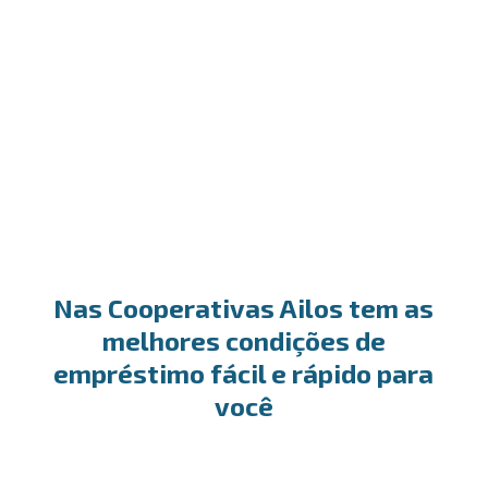
Desconto de títulos
A escolha ideal para antecipar o recebimento dos
seus títulos e garantir o fluxo positivo do seu
caixa.
Nas Cooperativas Ailos tem as
melhores condições de
empréstimo fácil e rápido para
você