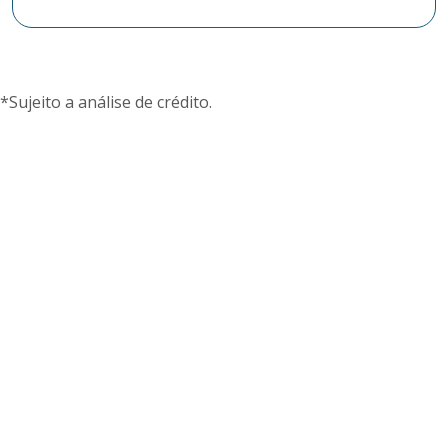
*Sujeito a análise de crédito.
Desconto de cheques
Receba o valor à vista e a cooperativa cuida dos
cheques dos seus clientes.