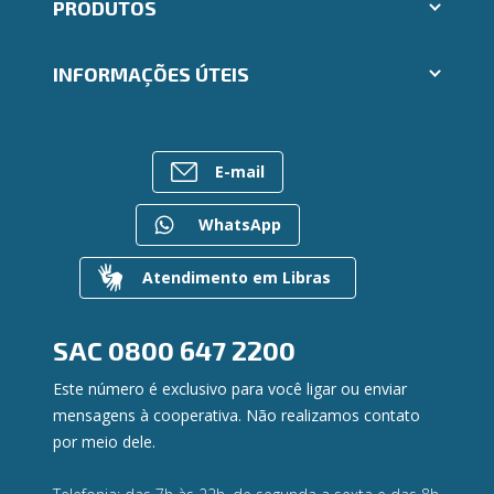
PRODUTOS
Indique um amigo
Segunda via e atualização de boletos
Cartões
Trabalhe Conosco
INFORMAÇÕES ÚTEIS
Consórcios
Ailos Educação
Empréstimos
Notícias
Rede de Atendimento
FALE CONOSCO
Investimentos
Bens à venda
Postos de Atendimento
Previdência
E-mail
Mapa do site
Caixa Eletrônico
Para empresas
Gerenciar Cookies
Regularização de dívidas
WhatsApp
Valores a Receber
Contato
Atendimento em Libras
Canal de Ética
Ouvidoria
Privacidade e segurança
SAC
0800 647 2200
Este número é exclusivo para você ligar ou enviar
mensagens à cooperativa. Não realizamos contato
por meio dele.