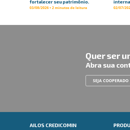
fortalecer seu patrimônio.
interna
03/08/2026 • 2 minutos de leitura
02/07/202
Quer ser 
Abra sua con
SEJA COOPERADO
AILOS CREDICOMIN
PROD