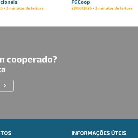
cionais
FGCoop
6 • 2 minutos de leitura
29/06/2026 • 3 minutos de leitura
um cooperado?
ta
UTOS
INFORMAÇÕES ÚTEIS