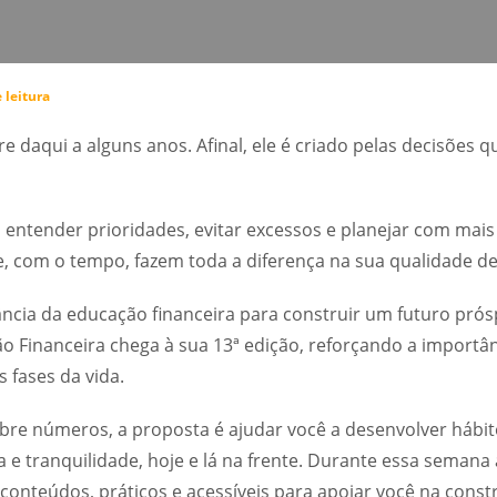
 leitura
e daqui a alguns anos. Afinal, ele é criado pelas decisões 
, entender prioridades, evitar excessos e planejar com mais
e, com o tempo, fazem toda a diferença na sua qualidade de
ncia da educação financeira para construir um futuro pró
o Financeira chega à sua 13ª edição, reforçando a importâ
 fases da vida.
obre números, a proposta é ajudar você a desenvolver hábi
a e tranquilidade, hoje e lá na frente. Durante essa semana
 conteúdos, práticos e acessíveis para apoiar você na cons