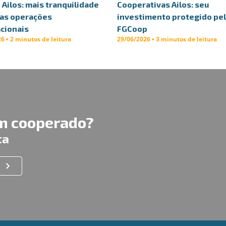
Ailos: mais tranquilidade
Cooperativas Ailos: seu
uas operações
investimento protegido pe
cionais
FGCoop
6 • 2 minutos de leitura
29/06/2026 • 3 minutos de leitura
um cooperado?
ta