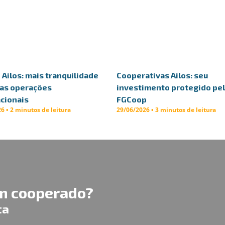
Ailos: mais tranquilidade
Cooperativas Ailos: seu
uas operações
investimento protegido pe
cionais
FGCoop
6 • 2 minutos de leitura
29/06/2026 • 3 minutos de leitura
um cooperado?
ta