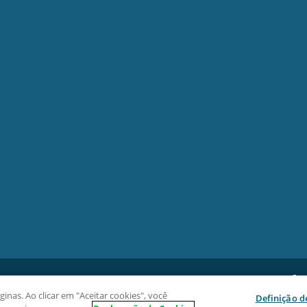
Cre
Rua
inas. Ao clicar em "Aceitar cookies", você
Definição d
885