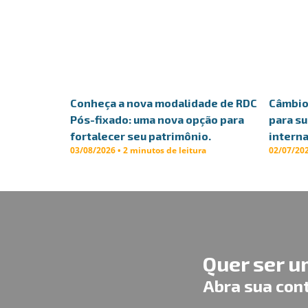
Conheça a nova modalidade de RDC
Câmbio 
Pós-fixado: uma nova opção para
para s
fortalecer seu patrimônio.
interna
03/08/2026 • 2 minutos de leitura
02/07/202
Quer ser 
Abra sua con