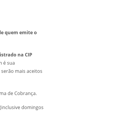
 de quem emite o
gistrado na CIP
m é sua
 serão mais aceitos
orma de Cobrança.
(inclusive domingos