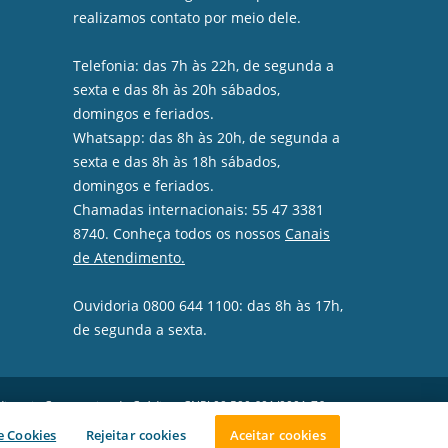
realizamos contato por meio dele.
Telefonia: das 7h às 22h, de segunda a
sexta e das 8h às 20h sábados,
domingos e feriados.
Whatsapp: das 8h às 20h, de segunda a
sexta e das 8h às 18h sábados,
domingos e feriados.
Chamadas internacionais: 55 47 3381
8740. Conheça todos os nossos
Canais
de Atendimento.
Ouvidoria 0800 644 1100: das 8h às 17h,
de segunda a sexta.
dicomin Cooperativa de Crédito - CNPJ 09.590.601/0001-76
 Humberto de Campos, 909, Sagrado Coração de Jesus, CEP
e Cookies
Rejeitar cookies
Aceitar cookies
08-190, Lages/SC.