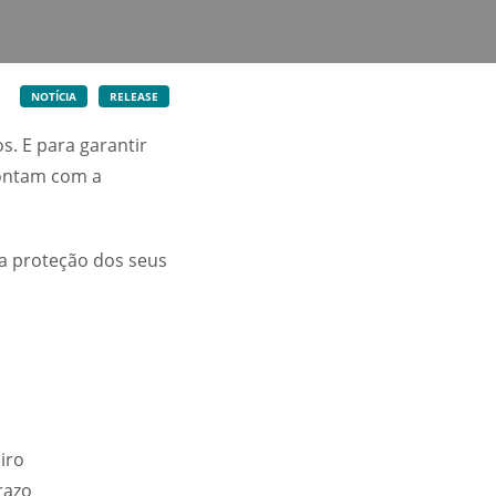
NOTÍCIA
RELEASE
s. E para garantir
contam com a
 a proteção dos seus
iro
razo