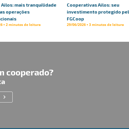
Ailos: mais tranquilidade
Cooperativas Ailos: seu
uas operações
investimento protegido pe
cionais
FGCoop
6 • 2 minutos de leitura
29/06/2026 • 3 minutos de leitura
um cooperado?
ta