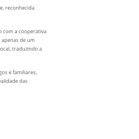
te, reconhecida
ão com a cooperativa
la apenas de um
ocal, traduzindo a
os e familiares,
ealidade das