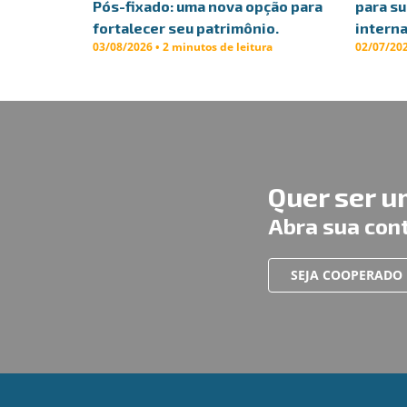
Pós-fixado: uma nova opção para
para s
fortalecer seu patrimônio.
interna
03/08/2026 • 2 minutos de leitura
02/07/202
Quer ser 
Abra sua con
SEJA COOPERADO