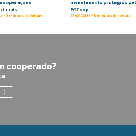
uas operações
investimento protegido pe
cionais
FGCoop
6 • 2 minutos de leitura
29/06/2026 • 3 minutos de leitura
um cooperado?
ta