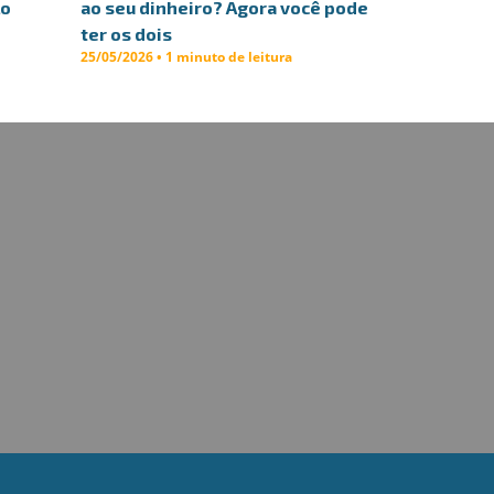
lo
ao seu dinheiro? Agora você pode
ter os dois
25/05/2026 • 1 minuto de leitura