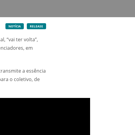
NOTÍCIA
RELEASE
 “vai ter volta”,
uenciadores, em
ransmite a essência
ara o coletivo, de