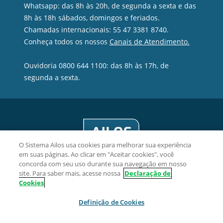
Whatsapp: das 8h às 20h, de segunda a sexta e das
8h às 18h sábados, domingos e feriados.
Chamadas internacionais: 55 47 3381 8740.
Conheça todos os nossos
Canais de Atendimento.
Ouvidoria 0800 644 1100: das 8h às 17h, de
segunda a sexta.
O Sistema Ailos usa cookies para melhorar sua experiência
em suas páginas. Ao clicar em "Aceitar cookies", você
concorda com seu uso durante sua navegação em nosso
site. Para saber mais, acesse nossa
Declaração de
Cookies
Credicomin Cooperativa de Crédito - CNPJ 09.590.601/0001-76
Definição de Cookies
Rua Humberto de Campos, 909, Sagrado Coração de Jesus,
CEP 88508-190, Lages/SC.