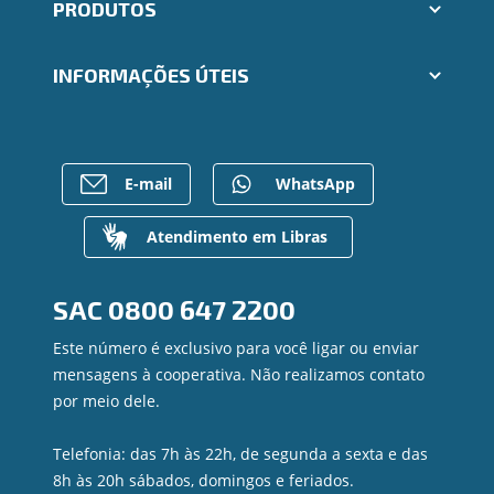
PRODUTOS
Indique um amigo
Segunda via e atualização de boletos
Cartões
Trabalhe Conosco
INFORMAÇÕES ÚTEIS
Consórcios
Ailos Educação
Empréstimos
Notícias
Rede de Atendimento
FALE CONOSCO
Investimentos
Bens à venda
Postos de Atendimento
Previdência
Mapa do site
Caixa Eletrônico
E-mail
WhatsApp
Para empresas
Gerenciar Cookies
Regularização de dívidas
Valores a Receber
Atendimento em Libras
Contato
Canal de Ética
SAC
0800 647 2200
Ouvidoria
Privacidade e segurança
Este número é exclusivo para você ligar ou enviar
mensagens à cooperativa. Não realizamos contato
por meio dele.
Telefonia: das 7h às 22h, de segunda a sexta e das
8h às 20h sábados, domingos e feriados.