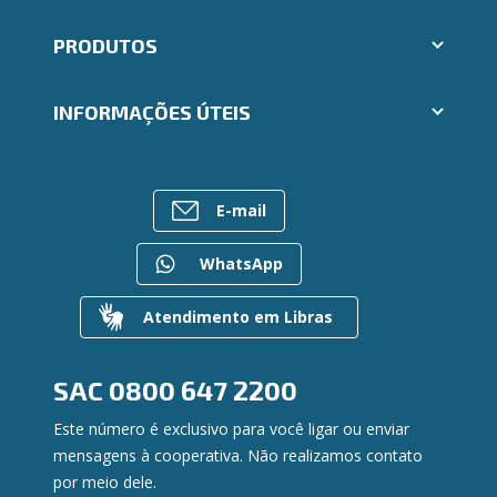
Aplicativos Ailos
PRODUTOS
Indique um amigo
Segunda via e atualização de boletos
Cartões
Trabalhe Conosco
INFORMAÇÕES ÚTEIS
Consórcios
Ailos Educação
Empréstimos
Notícias
Rede de Atendimento
FALE CONOSCO
Investimentos
Bens à venda
Postos de Atendimento
Previdência
E-mail
Mapa do site
Caixa Eletrônico
Para empresas
Gerenciar Cookies
Regularização de dívidas
WhatsApp
Valores a Receber
Contato
Atendimento em Libras
Canal de Ética
Ouvidoria
Privacidade e segurança
SAC
0800 647 2200
Este número é exclusivo para você ligar ou enviar
mensagens à cooperativa. Não realizamos contato
por meio dele.