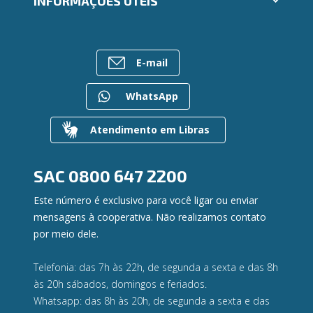
INFORMAÇÕES ÚTEIS
Consórcios
Ailos Educação
Empréstimos
Notícias
Rede de Atendimento
FALE CONOSCO
Investimentos
Bens à venda
Postos de Atendimento
Previdência
E-mail
Mapa do site
Caixa Eletrônico
Para empresas
Gerenciar Cookies
Regularização de dívidas
WhatsApp
Valores a Receber
Contato
Atendimento em Libras
Canal de Ética
Ouvidoria
Privacidade e segurança
SAC
0800 647 2200
Este número é exclusivo para você ligar ou enviar
mensagens à cooperativa. Não realizamos contato
por meio dele.
Telefonia: das 7h às 22h, de segunda a sexta e das 8h
às 20h sábados, domingos e feriados.
Whatsapp: das 8h às 20h, de segunda a sexta e das