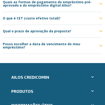
Quais as formas de pagamento do empréstimo pré-
aprovado e do empréstimo digital Ailos?
O que é CET (custo efetivo total)?
Qual o prazo de aprovação da proposta?
Posso escolher a data de vencimento do meu
empréstimo?
AILOS CREDICOMIN
Aplicativos Ailos
PRODUTOS
Indique um amigo
Segunda via e atualização de boletos
Cartões
Trabalhe Conosco