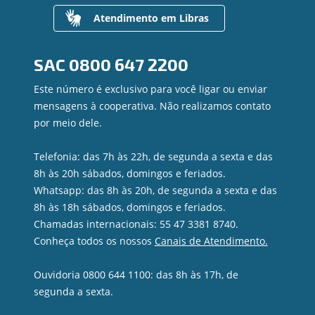
Valores a Receber
Atendimento em Libras
Contato
Canal de Ética
SAC
0800 647 2200
Ouvidoria
Privacidade e segurança
Este número é exclusivo para você ligar ou enviar
mensagens à cooperativa. Não realizamos contato
por meio dele.
Telefonia: das 7h às 22h, de segunda a sexta e das
8h às 20h sábados, domingos e feriados.
Whatsapp: das 8h às 20h, de segunda a sexta e das
8h às 18h sábados, domingos e feriados.
Chamadas internacionais: 55 47 3381 8740.
Conheça todos os nossos
Canais de Atendimento.
Ouvidoria 0800 644 1100: das 8h às 17h, de
segunda a sexta.