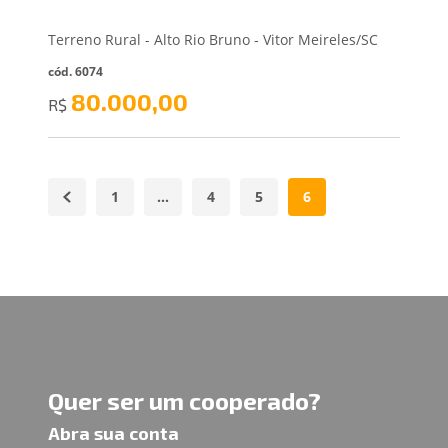
Terreno Rural - Alto Rio Bruno - Vitor Meireles/SC
cód. 6074
80.000,00
R$
1
…
4
5
6
Quer ser um cooperado?
Abra sua conta