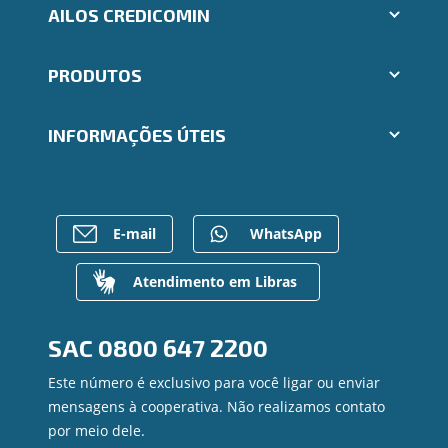
AILOS CREDICOMIN
Aplicativos Ailos
PRODUTOS
Indique um amigo
Segunda via e atualização de boletos
Cartões
Trabalhe Conosco
INFORMAÇÕES ÚTEIS
Consórcios
Ailos Educação
Empréstimos
Notícias
Rede de Atendimento
FALE CONOSCO
Investimentos
Bens à venda
Postos de Atendimento
Previdência
Mapa do site
Caixa Eletrônico
E-mail
WhatsApp
Para empresas
Gerenciar Cookies
Regularização de dívidas
Valores a Receber
Atendimento em Libras
Contato
Canal de Ética
SAC
0800 647 2200
Ouvidoria
Privacidade e segurança
Este número é exclusivo para você ligar ou enviar
mensagens à cooperativa. Não realizamos contato
por meio dele.