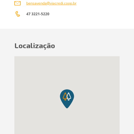
bensavenda@viacredi.coop.br
47 3221-5220
Localização