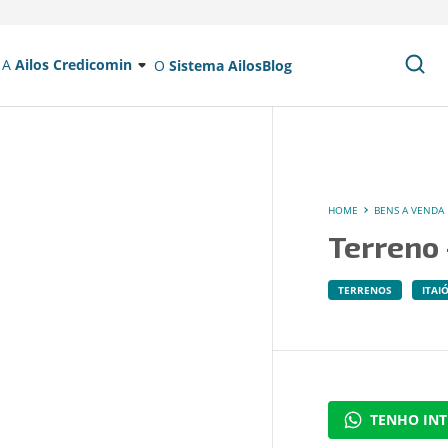
A
Ailos Credicomin
O
Sistema Ailos
Blog
HOME
BENS A VENDA
Terreno 
TERRENOS
ITAI
TENHO INT