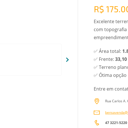
R$ 175.0
Excelente terre
com topografia p
empreendimentos
✅ Área total:
1.
✅ Frente:
33,10
✅ Terreno plano
✅ Ótima opção p
Entre em conta
Rua Carlos A. 
bensavenda@v
47 3221-5220