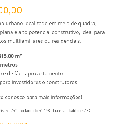
00,00
no urbano localizado em meio de quadra,
lana e alto potencial construtivo, ideal para
 multifamiliares ou residenciais.
815,00 m²
 metros
 e de fácil aproveitamento
ara investidores e construtores
to conosco para mais informações!
Grahl s/nº - ao lado do nº 498 - Lucena - Itaiópolis/ SC
iacredi.coop.br