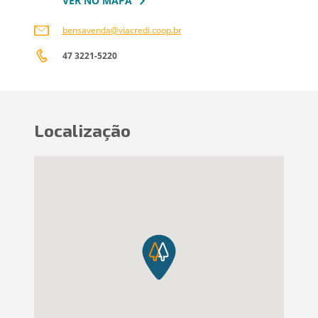
VER NO MAPA
bensavenda@viacredi.coop.br
47 3221-5220
Localização